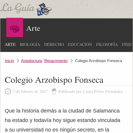
Arte
ARTE
BIOLOGÍA
DERECHO
EDUCACIÓN
FILOSOFÍA
FÍSI
Inicio
Arquitectura
,
Renacimiento
Colegio Arzobispo Fonseca
Colegio Arzobispo Fonseca
7 de febrero de 2017
Publicado por Laura Prieto Fernández
Que la historia demás a la ciudad de Salamanca
ha estado y todavía hoy sigue estando vinculada
a su universidad no es ningún secreto, en la