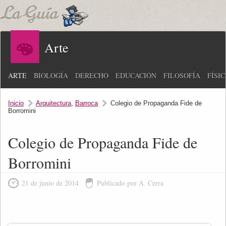
Arte
ARTE
BIOLOGÍA
DERECHO
EDUCACIÓN
FILOSOFÍA
FÍSI
Inicio
Arquitectura
,
Barroca
Colegio de Propaganda Fide de
Borromini
Colegio de Propaganda Fide de
Borromini
21 de junio de 2014
Publicado por A. Cerra