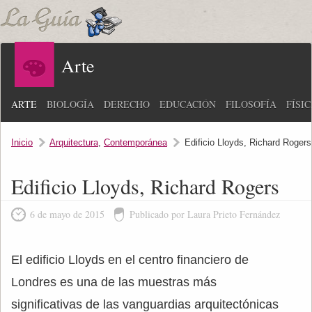
Arte
ARTE
BIOLOGÍA
DERECHO
EDUCACIÓN
FILOSOFÍA
FÍSI
Inicio
Arquitectura
,
Contemporánea
Edificio Lloyds, Richard Rogers
Edificio Lloyds, Richard Rogers
6 de mayo de 2015
Publicado por Laura Prieto Fernández
El edificio Lloyds en el centro financiero de
Londres es una de las muestras más
significativas de las vanguardias arquitectónicas