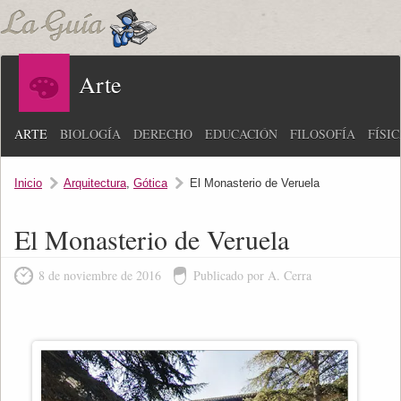
Arte
ARTE
BIOLOGÍA
DERECHO
EDUCACIÓN
FILOSOFÍA
FÍSI
Inicio
Arquitectura
,
Gótica
El Monasterio de Veruela
El Monasterio de Veruela
8 de noviembre de 2016
Publicado por A. Cerra