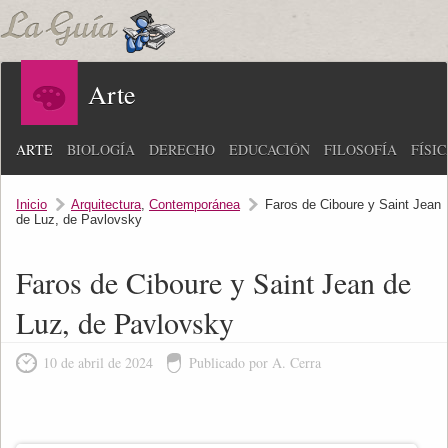
Arte
ARTE
BIOLOGÍA
DERECHO
EDUCACIÓN
FILOSOFÍA
FÍSI
Inicio
Arquitectura
,
Contemporánea
Faros de Ciboure y Saint Jean
de Luz, de Pavlovsky
Faros de Ciboure y Saint Jean de
Luz, de Pavlovsky
10 de abril de 2024
Publicado por A. Cerra