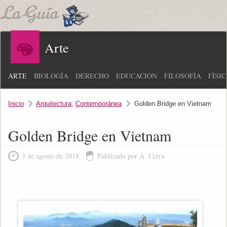
Arte
ARTE
BIOLOGÍA
DERECHO
EDUCACIÓN
FILOSOFÍA
FÍSI
Inicio
Arquitectura
,
Contemporánea
Golden Bridge en Vietnam
Golden Bridge en Vietnam
3 de agosto de 2018
Publicado por A. Cerra