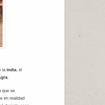
 la
India
, el
Agra
.
a que se
ue en realidad