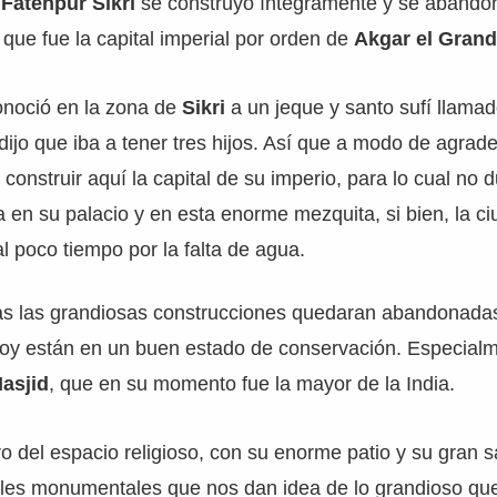
e
Fatehpur Sikri
se construyó íntegramente y se abando
que fue la capital imperial por orden de
Akgar el Gran
onoció en la zona de
Sikri
a un jeque y santo sufí llama
 dijo que iba a tener tres hijos. Así que a modo de agrad
onstruir aquí la capital de su imperio, para lo cual no d
lta en su palacio y en esta enorme mezquita, si bien, la 
 poco tiempo por la falta de agua.
as las grandiosas construcciones quedaran abandonada
hoy están en un buen estado de conservación. Especialm
asjid
, que en su momento fue la mayor de la India.
ro del espacio religioso, con su enorme patio y su gran s
les monumentales que nos dan idea de lo grandioso que