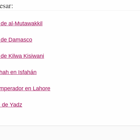
esar:
de al-Mutawakkil
a de Damasco
de Kilwa Kisiwani
hah en Isfahán
Emperador en Lahore
 de Yadz