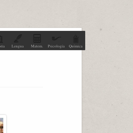
ria
Lengua
Matem.
Psicología
Química