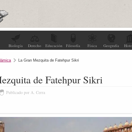
Biología
Derecho
Educación
Filosofía
Física
Geografía
Histo
slámica
La Gran Mezquita de Fatehpur Sikri
ezquita de Fatehpur Sikri
Publicado por A. Cerra