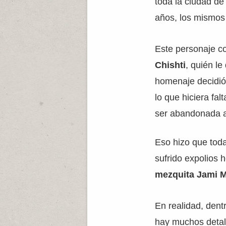
toda la ciudad d
años, los mismos 
Este personaje c
Chishti
, quién le
homenaje decidió c
lo que hiciera fa
ser abandonada al
Eso hizo que tod
sufrido expolios 
mezquita Jami M
En realidad, dent
hay muchos detal