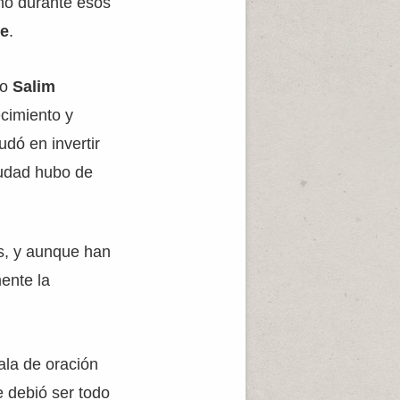
nó durante esos
de
.
do
Salim
ecimiento y
udó en invertir
ciudad hubo de
s, y aunque han
ente la
ala de oración
 debió ser todo