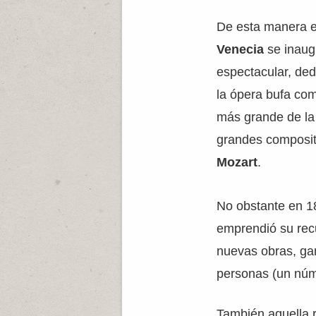
De esta manera 
Venecia
se inaug
espectacular, ded
la ópera bufa com
más grande de la
grandes composito
Mozart
.
No obstante en 18
emprendió su rec
nuevas obras, ga
personas (un núm
También aquella 