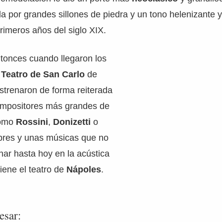
 por grandes sillones de piedra y un tono helenizante 
primeros años del siglo XIX.
ntonces cuando llegaron los
l
Teatro de San Carlo
de
strenaron de forma reiterada
ompositores más grandes de
 como
Rossini
,
Donizetti
o
res y unas músicas que no
ar hasta hoy en la acústica
tiene el teatro de
Nápoles
.
esar: