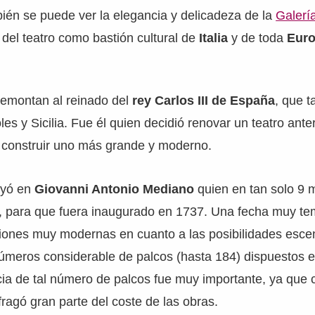
ién se puede ver la elegancia y delicadeza de la
Galerí
 del teatro como bastión cultural de
Italia
y de toda
Eur
remontan al reinado del
rey Carlos III de España
, que 
s y Sicilia. Fue él quien decidió renovar un teatro ante
 construir uno más grande y moderno.
ayó en
Giovanni Antonio Mediano
quien en tan solo 9 
ro, para que fuera inaugurado en 1737. Una fecha muy t
ciones muy modernas en cuanto a las posibilidades esce
úmeros considerable de palcos (hasta 184) dispuestos e
cia de tal número de palcos fue muy importante, ya que 
ragó gran parte del coste de las obras.