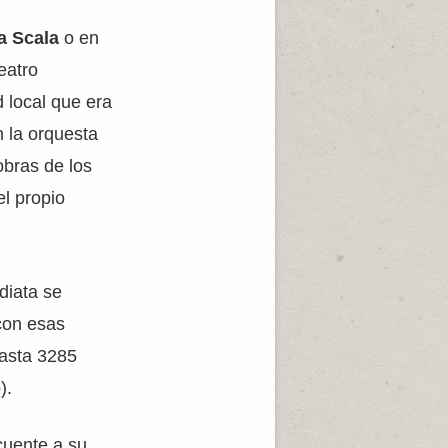
a Scala
o en
eatro
d local que era
 la orquesta
obras de los
l propio
diata se
con esas
hasta 3285
).
cuente a su