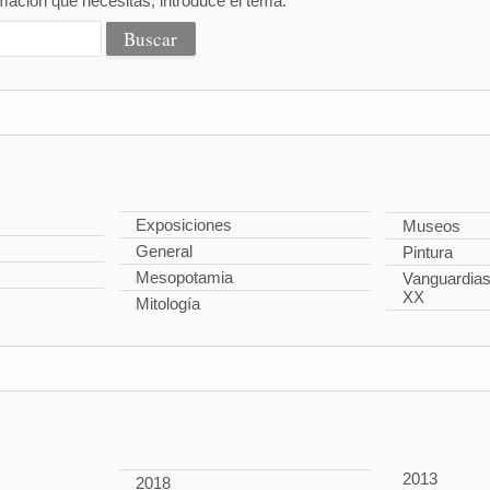
mación que necesitas, introduce el tema:
Exposiciones
Museos
General
Pintura
Mesopotamia
Vanguardias 
XX
Mitología
2013
2018