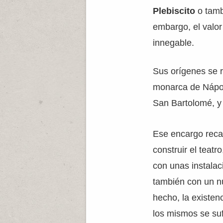
Plebiscito
o tamb
embargo, el valor
innegable.
Sus orígenes se 
monarca de Nápole
San Bartolomé, y
Ese encargo rec
construir el teat
con unas instala
también con un n
hecho, la existen
los mismos se suf