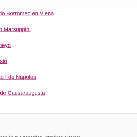
rlo Borromeo en Viena
o Marsuppini
peyo
sio
o I de Nápoles
 de Caesaraugusta