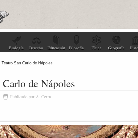
Biología
Derecho
Educación
Filosofía
Física
Geografía
Histo
Teatro San Carlo de Nápoles
 Carlo de Nápoles
Publicado por A. Cerra