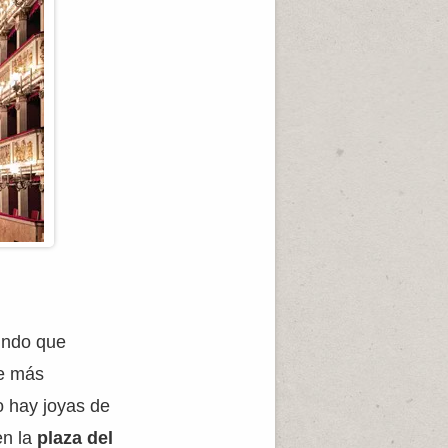
undo que
te más
o hay joyas de
n la
plaza del