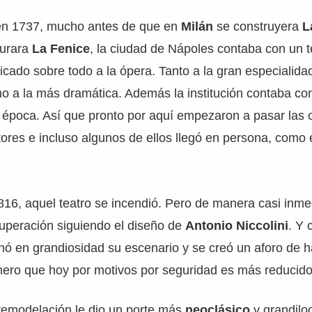
en 1737, mucho antes de que en
Milán
se construyera
L
urara
La Fenice
, la ciudad de Nápoles contaba con un t
icado sobre todo a la ópera. Tanto a la gran especialida
o a la más dramática. Además la institución contaba con
 época. Así que pronto por aquí empezaron a pasar las 
res e incluso algunos de ellos llegó en persona, como e
16, aquel teatro se incendió. Pero de manera casi inme
uperación siguiendo el diseño de
Antonio Niccolini
. Y 
nó en grandiosidad su escenario y se creó un aforo de 
ero que hoy por motivos por seguridad es más reducido
remodelación le dio un porte más
neoclásico
y grandilo