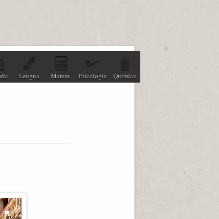
ria
Lengua
Matem.
Psicología
Química