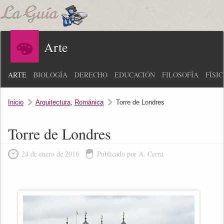
Arte
ARTE
BIOLOGÍA
DERECHO
EDUCACIÓN
FILOSOFÍA
FÍSI
Inicio
Arquitectura
,
Románica
Torre de Londres
Torre de Londres
24 de enero de 2016
Publicado por A. Cerra