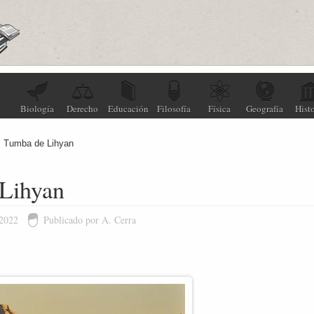
Biología
Derecho
Educación
Filosofía
Física
Geografía
Histo
Tumba de Lihyan
Lihyan
 2022
Publicado por A. Cerra