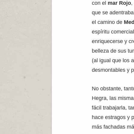
con el
mar Rojo
,
que se adentraban
el camino de
Med
espíritu comercia
enriquecerse y c
belleza de sus tu
(al igual que los
desmontables y p
No obstante, tan
Hegra, las mismas
fácil trabajarla,
hace estragos y p
más fachadas más