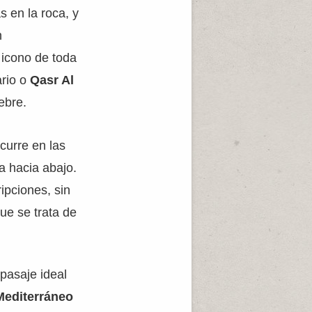
 en la roca, y
n
 icono de toda
ario o
Qasr Al
ebre.
ocurre en las
a hacia abajo.
ipciones, sin
ue se trata de
 pasaje ideal
Mediterráneo