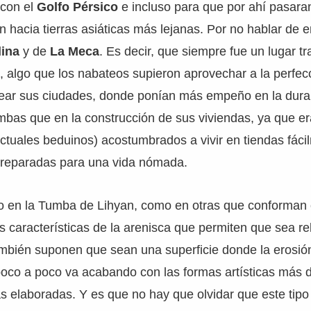
 con el
Golfo Pérsico
e incluso para que por ahí pasara
 hacia tierras asiáticas más lejanas. Por no hablar de 
ina
y de
La Meca
. Es decir, que siempre fue un lugar tr
l, algo que los nabateos supieron aprovechar a la perfec
rear sus ciudades, donde ponían más empeño en la durab
mbas que en la construcción de sus viviendas, ya que e
 actuales beduinos) acostumbrados a vivir en tiendas fác
reparadas para una vida nómada.
to en la Tumba de Lihyan, como en otras que conforman 
 características de la arenisca que permiten que sea r
 también suponen que sean una superficie donde la erosión
oco a poco va acabando con las formas artísticas más d
 elaboradas. Y es que no hay que olvidar que este tip