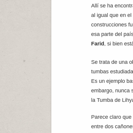
Allí se ha encont
al igual que en e
construcciones f
esa parte del paí
Farid
, si bien es
Se trata de una ob
tumbas estudiada
Es un ejemplo bas
embargo, nunca se
la Tumba de Lihya
Parece claro que
entre dos cañones