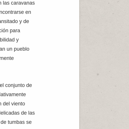
n las caravanas
encontrarse en
ansitado y de
ción para
ilidad y
ran un pueblo
ilmente
el conjunto de
elativamente
 del viento
elicadas de las
o de tumbas se