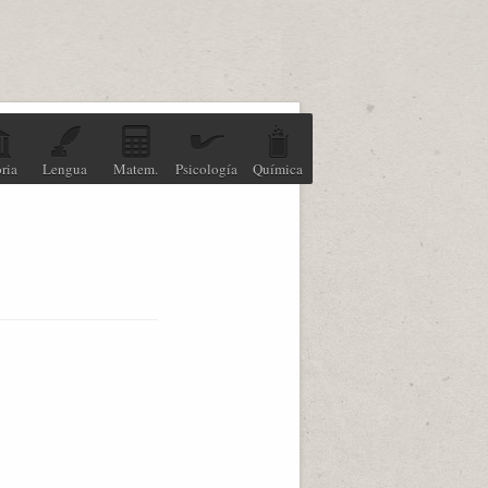
ria
Lengua
Matem.
Psicología
Química