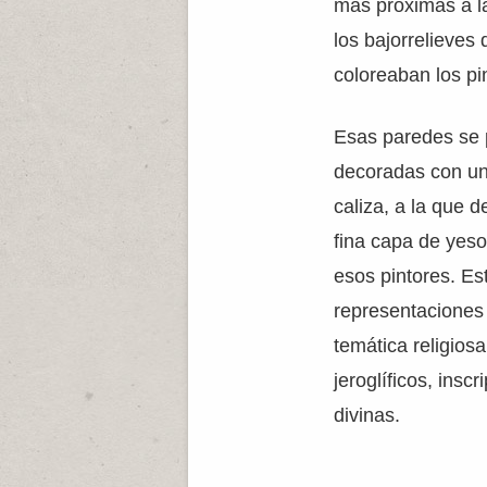
más próximas a la
los bajorrelieves
coloreaban los pi
Esas paredes se 
decoradas con un 
caliza, a la que 
fina capa de yeso 
esos pintores. Es
representaciones
temática religios
jeroglíficos, insc
divinas.