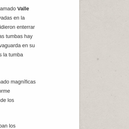
 llamado
Valle
adas en la
idieron enterrar
sas tumbas hay
lvaguarda en su
s la tumba
onado magníficas
norme
 de los
ban los