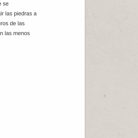
e se
r las piedras a
uros de las
én las menos