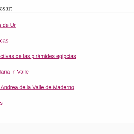
esar:
 de Ur
icas
ctivas de las pirámides egipcias
aria in Valle
t’Andrea della Valle de Maderno
as