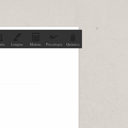
ria
Lengua
Matem.
Psicología
Química