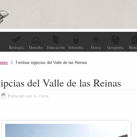
Biología
Derecho
Educación
Filosofía
Física
Geografía
Histo
gipto
Tumbas egipcias del Valle de las Reinas
pcias del Valle de las Reinas
Publicado por A. Cerra