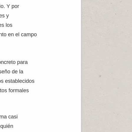
io. Y por
es y
es los
anto en el campo
concreto para
seño de la
os establecidos
tos formales
rma casi
 quién