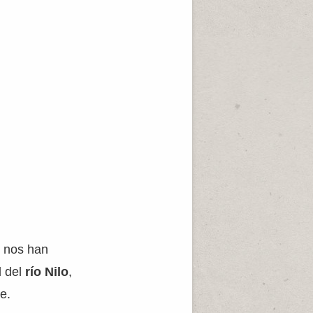
o
nos han
l del
río Nilo
,
e.