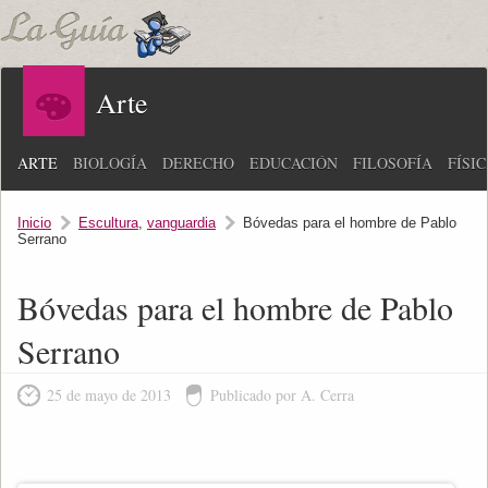
Arte
ARTE
BIOLOGÍA
DERECHO
EDUCACIÓN
FILOSOFÍA
FÍSI
Inicio
Escultura
,
vanguardia
Bóvedas para el hombre de Pablo
Serrano
Bóvedas para el hombre de Pablo
Serrano
25 de mayo de 2013
Publicado por A. Cerra