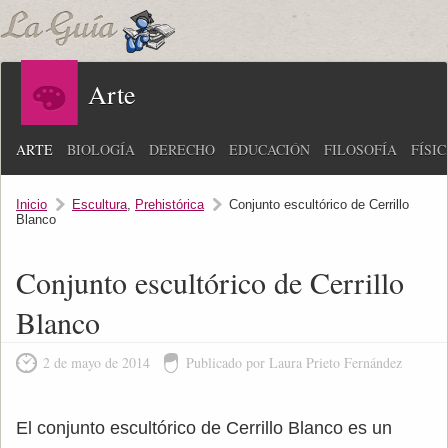
Arte
ARTE
BIOLOGÍA
DERECHO
EDUCACIÓN
FILOSOFÍA
FÍSI
Inicio
Escultura
,
Prehistórica
Conjunto escultórico de Cerrillo
Blanco
Conjunto escultórico de Cerrillo
Blanco
2 de mayo de 2014
Publicado por Laura Prieto Fernández
El conjunto escultórico de Cerrillo Blanco es un