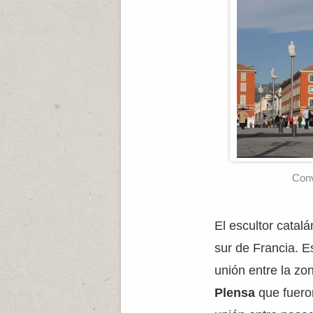
Conv
El escultor catal
sur de Francia. E
unión entre la zo
Plensa
que fuero