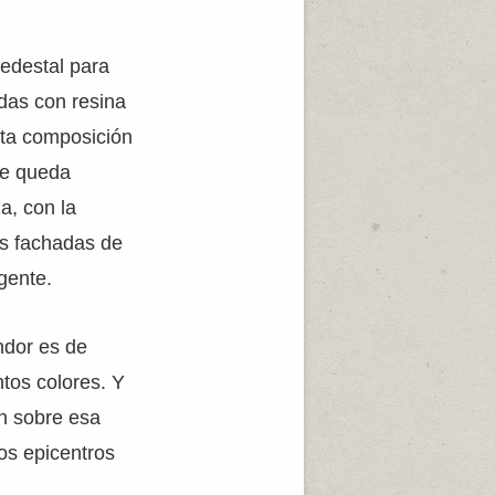
edestal para
adas con resina
Esta composición
ue queda
a, con la
as fachadas de
gente.
dor es de
ntos colores. Y
en sobre esa
os epicentros