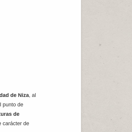
dad de Niza
, al
l punto de
turas de
 carácter de