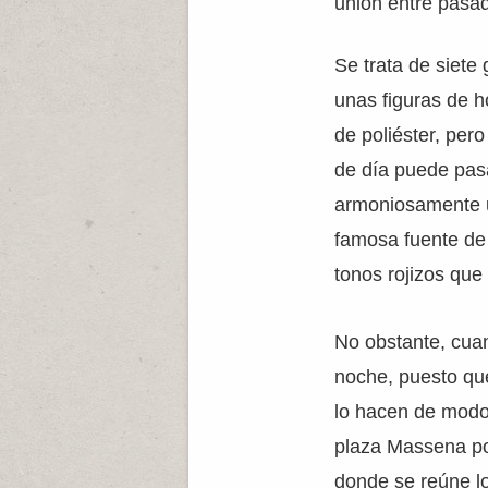
unión entre pasad
Se trata de siet
unas figuras de h
de poliéster, per
de día puede pas
armoniosamente un
famosa fuente de 
tonos rojizos que
No obstante, cua
noche, puesto que
lo hacen de modo 
plaza Massena por
donde se reúne lo