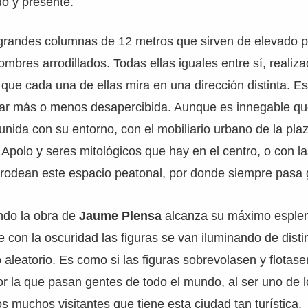
o y presente.
e grandes columnas de 12 metros que sirven de elevado p
ombres arrodillados. Todas ellas iguales entre sí, realiz
o que cada una de ellas mira en una dirección distinta. 
ar más o menos desapercibida. Aunque es innegable q
ida con su entorno, con el mobiliario urbano de la plaz
Apolo y seres mitológicos que hay en el centro, o con l
 rodean este espacio peatonal, por donde siempre pasa 
ndo la obra de
Jaume Plensa
alcanza su máximo esplen
 con la oscuridad las figuras se van iluminando de disti
aleatorio. Es como si las figuras sobrevolasen y flotas
 la que pasan gentes de todo el mundo, al ser uno de l
s muchos visitantes que tiene esta ciudad tan turística.