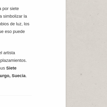
 por siete
a simbolizar la
bios de luz, los
que eso puede
el artista
mplazamientos.
 sus
Siete
rgo, Suecia
.