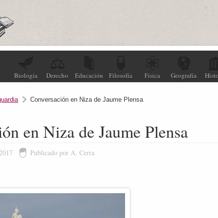
Biología
Derecho
Educación
Filosofía
Física
Geografía
Histo
uardia
Conversación en Niza de Jaume Plensa
ión en Niza de Jaume Plensa
 2017
Publicado por A. Cerra