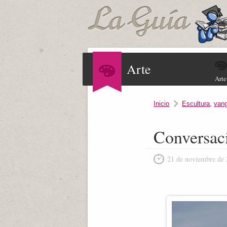
Arte
Arte
Inicio
Escultura
,
vang
Conversac
21 de noviembre de