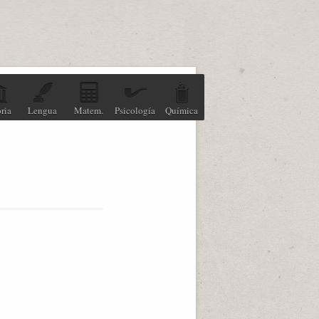
ria
Lengua
Matem.
Psicología
Química