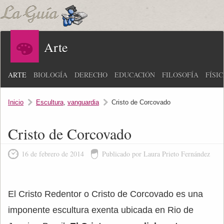
Arte
ARTE
BIOLOGÍA
DERECHO
EDUCACIÓN
FILOSOFÍA
FÍSI
Inicio
Escultura
,
vanguardia
Cristo de Corcovado
Cristo de Corcovado
16 de febrero de 2014
Publicado por Laura Prieto Fernández
El Cristo Redentor o Cristo de Corcovado es una
imponente escultura exenta ubicada en Rio de