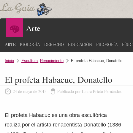
Arte
ARTE
BIOLOGÍA
DERECHO
EDUCACIÓN
FILOSOFÍA
FÍSI
Inicio
Escultura
,
Renacimiento
El profeta Habacuc, Donatello
El profeta Habacuc, Donatello
24 de mayo de 2013
Publicado por Laura Prieto Fernández
El profeta Habacuc es una obra escultórica
realiza por el artista renacentista Donatello (1386