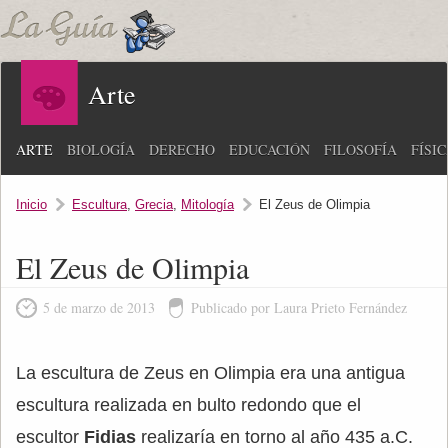
Arte
ARTE
BIOLOGÍA
DERECHO
EDUCACIÓN
FILOSOFÍA
FÍSI
Inicio
Escultura
,
Grecia
,
Mitología
El Zeus de Olimpia
El Zeus de Olimpia
5 de marzo de 2013
Publicado por Laura Prieto Fernández
La escultura de Zeus en Olimpia era una antigua
escultura realizada en bulto redondo que el
escultor
Fidias
realizaría en torno al año 435 a.C.