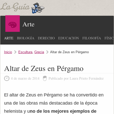
Arte
ARTE
BIOLOGÍA
DERECHO
EDUCACIÓN
FILOSOFÍA
FÍSI
Inicio
Escultura
,
Grecia
Altar de Zeus en Pérgamo
Altar de Zeus en Pérgamo
4 de marzo de 2014
Publicado por Laura Prieto Fernández
El altar de Zeus en Pérgamo se ha convertido en
una de las obras más destacadas de la época
helenista y u
no de los mejores ejemplos de