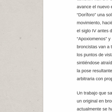
avance el nuevo es
“Doríforo” una so
movimiento, hacié
el siglo IV antes
“Apoxiomenos” y ah
broncistas van a 
los puntos de vis
sintiéndose atraí
la pose resultant
arbitraria con pro
Un trabajo que sa
un original en br
actualmente se h