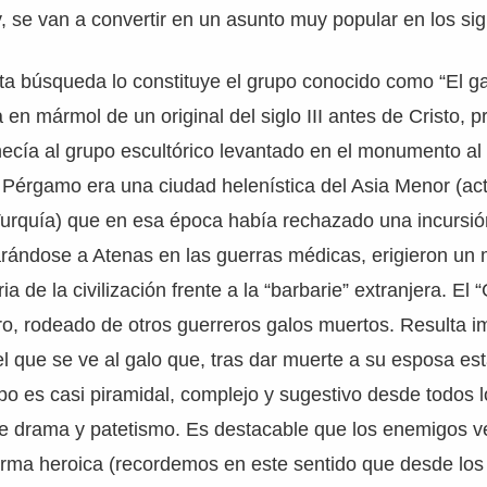
, se van a convertir en un asunto muy popular en los siglos
a búsqueda lo constituye el grupo conocido como “El ga
en mármol de un original del siglo III antes de Cristo,
ecía al grupo escultórico levantado en el monumento al
. Pérgamo era una ciudad helenística del Asia Menor (ac
urquía) que en esa época había rechazado una incursión
arándose a Atenas en las guerras médicas, erigieron u
ia de la civilización frente a la “barbarie” extranjera. El 
ro, rodeado de otros guerreros galos muertos. Resulta i
el que se ve al galo que, tras dar muerte a su esposa es
upo es casi piramidal, complejo y sugestivo desde todos l
de drama y patetismo. Es destacable que los enemigos v
orma heroica (recordemos en este sentido que desde los