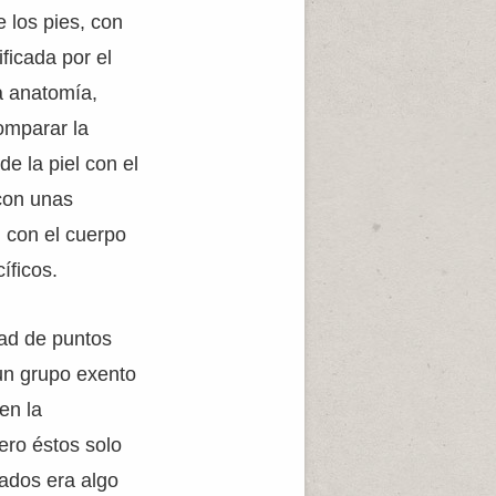
 los pies, con
ficada por el
a anatomía,
omparar la
de la piel con el
 con unas
 con el cuerpo
íficos.
dad de puntos
 un grupo exento
en la
ero éstos solo
lados era algo