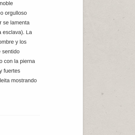
 noble
do orgulloso
r se lamenta
 esclava). La
hombre y los
e sentido
o con la pierna
y fuertes
leita mostrando