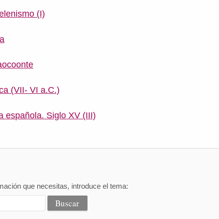
elenismo (I)
ga
aocoonte
ca (VII- VI a.C.)
a española. Siglo XV (III)
mación que necesitas, introduce el tema: