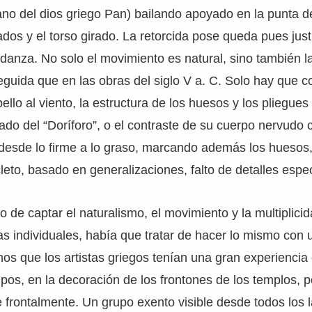
no del dios griego Pan) bailando apoyado en la punta de
ados y el torso girado. La retorcida pose queda pues justi
danza. No solo el movimiento es natural, sino también l
uida que en las obras del siglo V a. C. Solo hay que c
llo al viento, la estructura de los huesos y los pliegues 
lado del “Doríforo”, o el contraste de su cuerpo nervudo
desde lo firme a lo graso, marcando además los huesos,
cleto, basado en generalizaciones, falto de detalles espec
o de captar el naturalismo, el movimiento y la multiplici
ras individuales, había que tratar de hacer lo mismo con
os que los artistas griegos tenían una gran experiencia 
upos, en la decoración de los frontones de los templos, p
 frontalmente. Un grupo exento visible desde todos los 