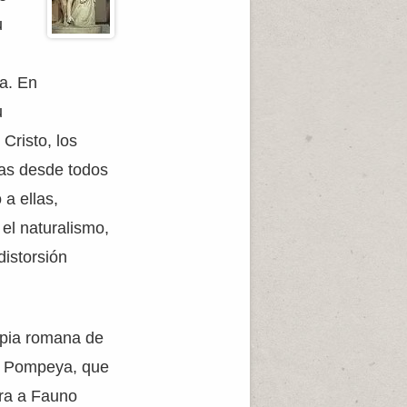
u
ta. En
u
Cristo, los
las desde todos
 a ellas,
el naturalismo,
distorsión
opia romana de
 en Pompeya, que
tra a Fauno