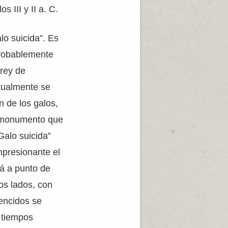
 III y II a. C.
lo suicida”. Es
 probablemente
 rey de
tualmente se
 de los galos,
n monumento que
“Galo suicida”
mpresionante el
tá a punto de
os lados, con
encidos se
 tiempos