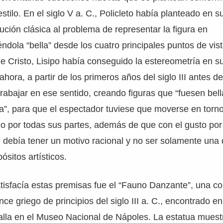
tilo. En el siglo V a. C., Policleto había planteado en s
lución clásica al problema de representar la figura en
ndola “bella” desde los cuatro principales puntos de vis
 de Cristo, Lisipo había conseguido la estereometría en s
ora, a partir de los primeros años del siglo III antes de 
trabajar en ese sentido, creando figuras que “fuesen bel
ta”, para que el espectador tuviese que moverse en torno
do por todas sus partes, además de que con el gusto por 
e debía tener un motivo racional y no ser solamente una 
pósitos artísticos.
tisfacía estas premisas fue el “Fauno Danzante”, una c
once griego de principios del siglo III a. C., encontrado
alla en el Museo Nacional de Nápoles. La estatua mues