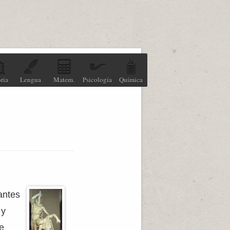
ria
Lengua
Matem.
Psicología
Química
antes
 y
e