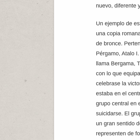
nuevo, diferente y
Un ejemplo de est
una copia romana 
de bronce. Perten
Pérgamo, Atalo I
llama Bergama, T
con lo que equip
celebrase la victor
estaba en el cent
grupo central en 
suicidarse. El gr
un gran sentido 
representen de f