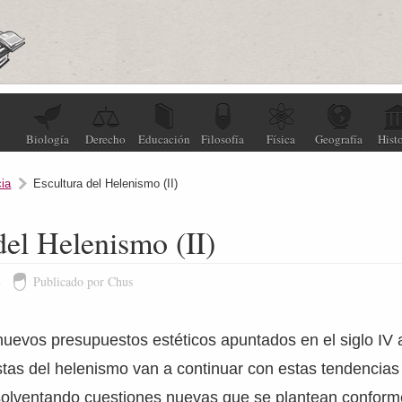
Biología
Derecho
Educación
Filosofía
Física
Geografía
Histo
ia
Escultura del Helenismo (II)
del Helenismo (II)
8
Publicado por Chus
nuevos presupuestos estéticos apuntados en el siglo IV 
tistas del helenismo van a continuar con estas tendencias
 solventando cuestiones nuevas que se plantean conform