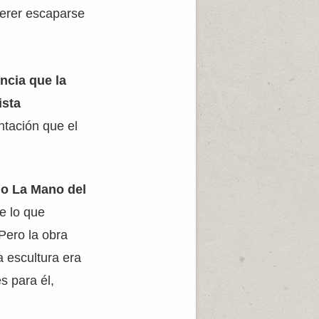
uerer escaparse
encia que la
ista
ntación que el
mo La Mano del
e lo que
Pero la obra
 escultura era
s para él,