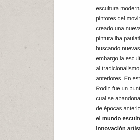
escultura moderna;
pintores del movi
creado una nueva
pintura iba paula
buscando nuevas 
embargo la escul
al tradicionalismo
anteriores. En est
Rodin fue un punto
cual se abandonar
de épocas anteri
el mundo escult
innovación artíst