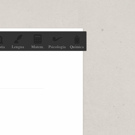
ria
Lengua
Matem.
Psicología
Química