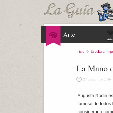
Arte
Arte
Inicio
Escultura
,
Imp
La Mano d
27 de abril de 2016
Auguste Rodin es
famoso de todos 
considerado como