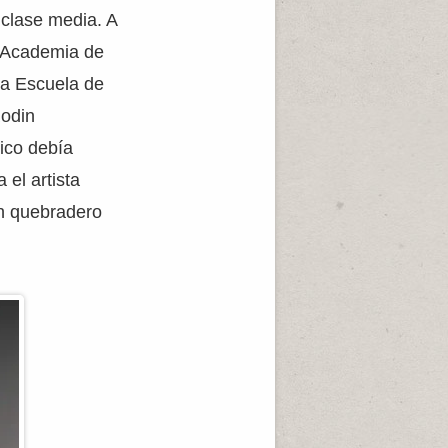
 clase media. A
a Academia de
la Escuela de
Rodin
ico debía
 el artista
n quebradero