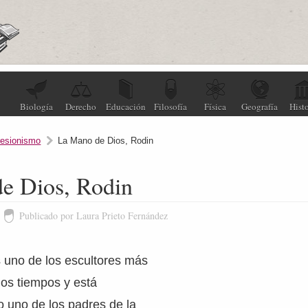
Biología
Derecho
Educación
Filosofía
Física
Geografía
Histo
resionismo
La Mano de Dios, Rodin
e Dios, Rodin
Publicado por Laura Prieto Fernández
 uno de los escultores más
los tiempos y está
 uno de los padres de la