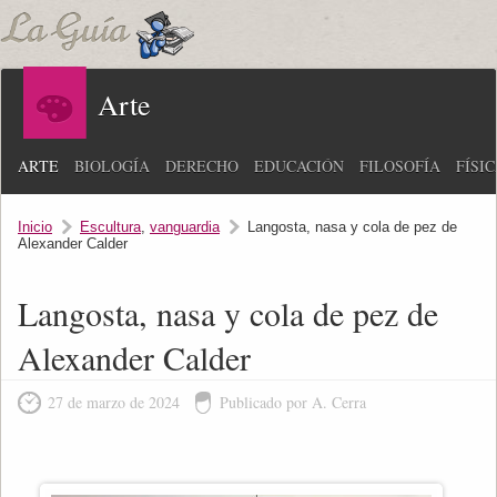
Arte
ARTE
BIOLOGÍA
DERECHO
EDUCACIÓN
FILOSOFÍA
FÍSI
Inicio
Escultura
,
vanguardia
Langosta, nasa y cola de pez de
Alexander Calder
Langosta, nasa y cola de pez de
Alexander Calder
27 de marzo de 2024
Publicado por A. Cerra