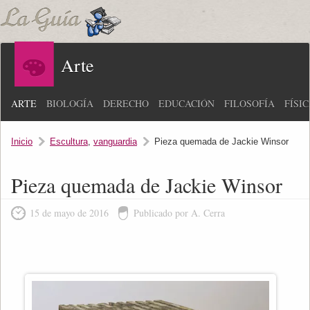
Arte
ARTE
BIOLOGÍA
DERECHO
EDUCACIÓN
FILOSOFÍA
FÍSI
Inicio
Escultura
,
vanguardia
Pieza quemada de Jackie Winsor
Pieza quemada de Jackie Winsor
15 de mayo de 2016
Publicado por A. Cerra