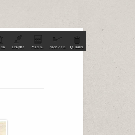
ria
Lengua
Matem.
Psicología
Química