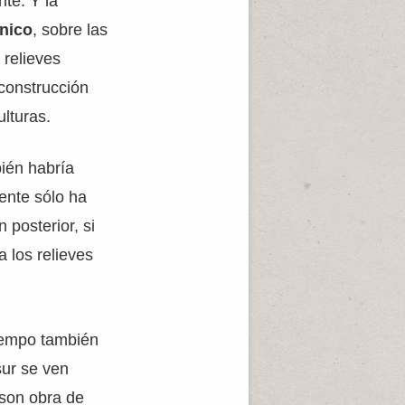
nte. Y la
ónico
, sobre las
 relieves
construcción
lturas.
bién habría
ente sólo ha
 posterior, si
a los relieves
tiempo también
sur se ven
 son obra de