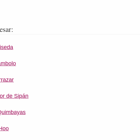
esar:
liseda
ambolo
rrazar
or de Sipán
 Quimbayas
 Hoo