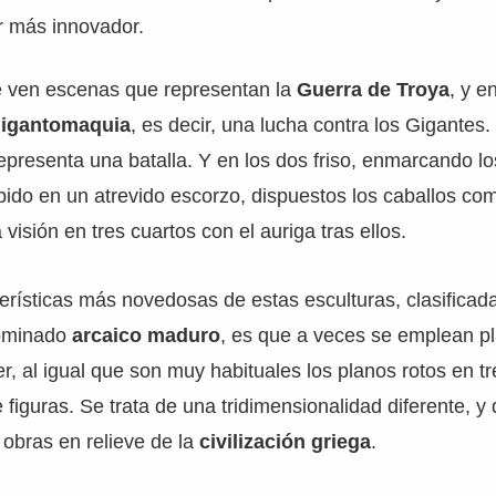
ler más innovador.
se ven escenas que representan la
Guerra de Troya
, y e
igantomaquia
, es decir, una lucha contra los Gigantes.
epresenta una batalla. Y en los dos friso, enmarcando l
pido en un atrevido escorzo, dispuestos los caballos com
visión en tres cuartos con el auriga tras ellos.
erísticas más novedosas de estas esculturas, clasificad
nominado
arcaico maduro
, es que a veces se emplean p
r, al igual que son muy habituales los planos rotos en tr
figuras. Se trata de una tridimensionalidad diferente, y
s obras en relieve de la
civilización griega
.