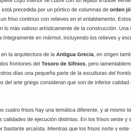
plete cuyo interior se cubre con un tejado a doble vertie
a está precedida por un pórtico de columnas de
orden j
 un friso continuo con relieves en el entablamento. Estos
 lo más valioso artísticamente de la construcción. Una 
a íntegramente en mármol, incluyendo los relieves y escu
en la arquitectura de la
Antigua Grecia
, en origen tam
 dos frontones del
Tesoro de Sifnios
, pero lamentablem
stros días una pequeña parte de la esculturas del frontón
s del arte griego consideran que son de inferior calidad 
s cuatro frisos hay una temática diferente, y al mismo 
 calidades de ejecución distintas. En los frisos oeste y 
r bastante arcaísta. Mientras que los frisos norte y este