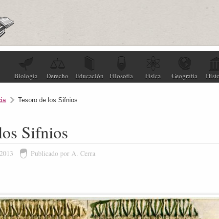
Biología
Derecho
Educación
Filosofía
Física
Geografía
Histo
ia
Tesoro de los Sifnios
los Sifnios
 2013
Publicado por A. Cerra