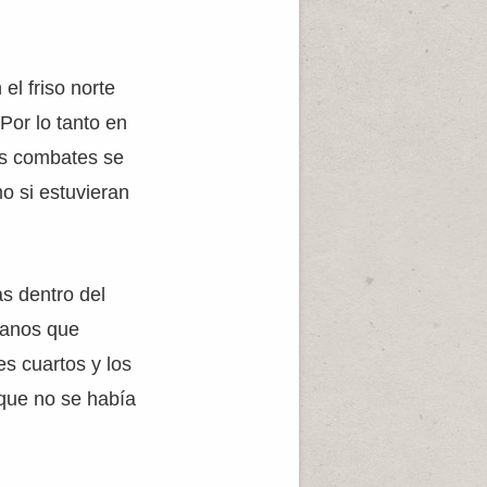
n el friso norte
 Por lo tanto en
os combates se
o si estuvieran
as dentro del
lanos que
es cuartos y los
 que no se había