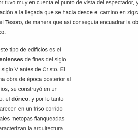
r tuvo muy en cuenta el punto de vista del espectador, 
elación a la llegada que se hacía desde el camino en zi
 del Tesoro, de manera que así conseguía encuadrar la o
co.
te tipo de edificios es el
tenienses
de fines del siglo
l siglo V antes de Cristo. El
na obra de época posterior al
nios, se construyó en un
o: el
dórico
, y por lo tanto
arecen en un friso corrido
tuales metopas flanqueadas
caracterizan la arquitectura