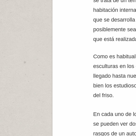
se trata de un tem
habitación intern
que se desarrolla
posiblemente sean
que está realizad
Como es habitual 
esculturas en los
llegado hasta nue
bien los estudioso
del friso.
En cada uno de lo
se pueden ver dos
rasgos de un auto