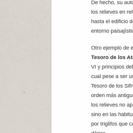
De hecho, su auto
los relieves en r
hasta el edificio
entorno paisajísti
Otro ejemplo de es
Tesoro de los A
VI y principios de
cual pese a ser u
Tesoro de los Sif
orden más antigu
los relieves no ap
sino en las habi
por triglifos que 