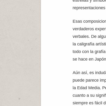
estrellas y símbo
representaciones 
Esas composicion
verdaderos exper
verbales. De alg
la caligrafía artís
todo con la grafí
se hace en Japón
Aún así, es indud
puede parece imp
la Edad Media. Pe
cuanto a su signif
siempre es fácil 