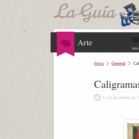
Arte
Arte
Inicio
General
Ca
Caligrama
12 de diciembre de 