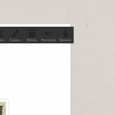
ria
Lengua
Matem.
Psicología
Química