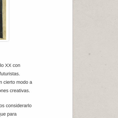
glo XX con
uturistas.
n cierto modo a
ones creativas.
os considerarlo
 que para