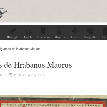
Biología
Derecho
Educación
Filosofía
Física
Geografía
Histo
ligramas de Hrabanus Maurus
s de Hrabanus Maurus
2018
Publicado por A. Cerra