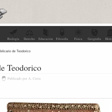
Biología
Derecho
Educación
Filosofía
Física
Geografía
Histo
Relicario de Teodorico
de Teodorico
Publicado por A. Cerra