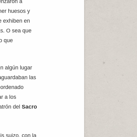
enzaron a
ener huesos y
e exhiben en
as. O sea que
ro que
en algún lugar
vaguardaban las
e ordenado
ar a los
atrón del
Sacro
s suizo, con la