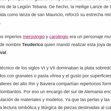
tirio de la Legión Tebana. De hecho, la Heilige Lanze de l
ida como lanza de san Mauricio, reforzó su estrecha rel
.
los imperios
merovingio
y
carolingio
era un personaje mu
e de nombre
Teuderico
quien mandó realizar esta joya del
val
.
técnico de los siglos VI y VII dominaban la plata sobredo
os con granates o pasta vítrea y el gusto por superficies 
alleres del alto Rin y Baviera compartían repertorios for
 lombardos. Por eso un encargo del sur de Alemania enc
lación de materiales y modelos. Ya que las perlas y las
a lectura simbólica y litúrgica de piezas destinadas al cul