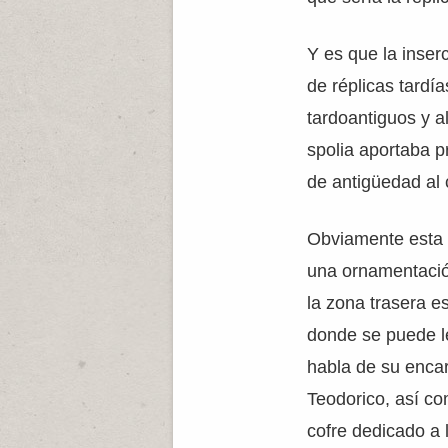
Y es que la inser
de réplicas tardí
tardoantiguos y a
spolia aportaba pr
de antigüedad al
Obviamente esta p
una ornamentación
la zona trasera e
donde se puede l
habla de su enca
Teodorico, así co
cofre dedicado a 