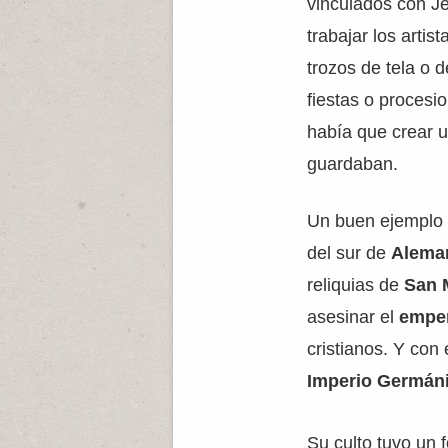
vinculados con J
trabajar los artis
trozos de tela o 
fiestas o procesi
había que crear u
guardaban.
Un buen ejemplo 
del sur de
Alema
reliquias de
San 
asesinar el
empe
cristianos. Y con 
Imperio Germán
Su culto tuvo un 