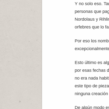
Y no solo eso. T
personas que pag
Nordolaus y Rihli
orfebres que lo f
Por eso los nomb
excepcionalmente
Esto último es al
por esas fechas 
no era nada habitu
este tipo de piez
ninguna creación a
De algún modo e