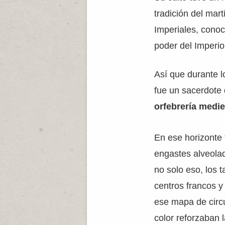
tradición del mar
Imperiales, conoc
poder del Imperio
Así que durante 
fue un sacerdot
orfebrería medie
En ese horizonte 
engastes alveolad
no solo eso, los t
centros francos y
ese mapa de circu
color reforzaban l