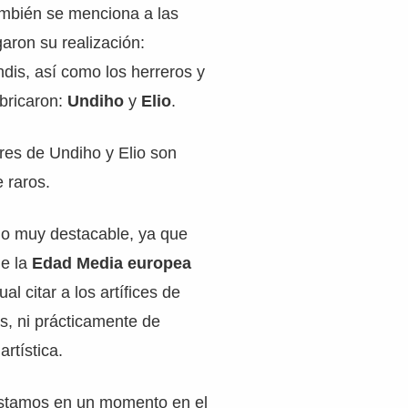
ambién se menciona a las
aron su realización:
ndis, así como los herreros y
abricaron:
Undiho
y
Elio
.
res de Undiho y Elio son
 raros.
go muy destacable, ya que
de la
Edad Media europea
al citar a los artífices de
as, ni prácticamente de
rtística.
stamos en un momento en el