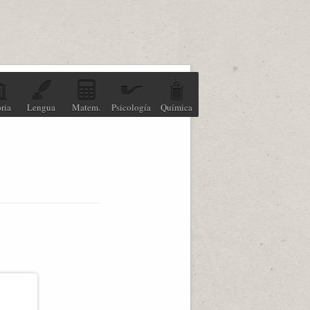
ria
Lengua
Matem.
Psicología
Química