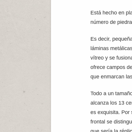
Está hecho en pla
número de piedra
Es decir, pequeña
láminas metálica
vítreo y se fusion
ofrece campos de 
que enmarcan las 
Todo a un tamaño
alcanza los 13 ce
es exquisita. Por 
frontal se distin
que sería la répl