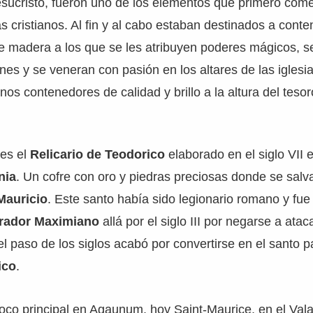
esucristo, fueron uno de los elementos que primero com
tas cristianos. Al fin y al cabo estaban destinados a cont
de madera a los que se les atribuyen poderes mágicos, s
ones y se veneran con pasión en los altares de las iglesi
nos contenedores de calidad y brillo a la altura del teso
es el
Relicario de Teodorico
elaborado en el siglo VII 
nia
. Un cofre con oro y piedras preciosas donde se sal
Mauricio
. Este santo había sido legionario romano y fu
rador Maximiano
allá por el siglo III por negarse a atac
el paso de los siglos acabó por convertirse en el santo p
ico
.
foco principal en Agaunum, hoy Saint-Maurice, en el Valai