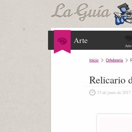
Arte
Arte
Inicio
Orfebrería
Relicario
23 de junio de 2017