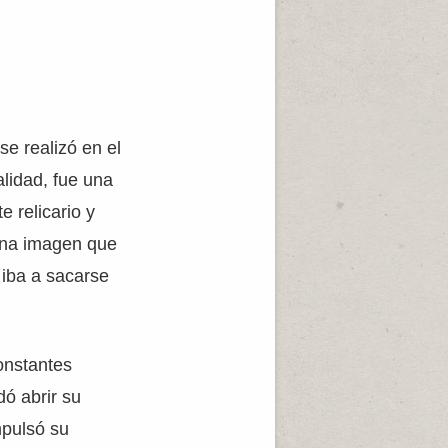
se realizó en el
alidad, fue una
e relicario y
 Una imagen que
 iba a sacarse
onstantes
ó abrir su
pulsó su