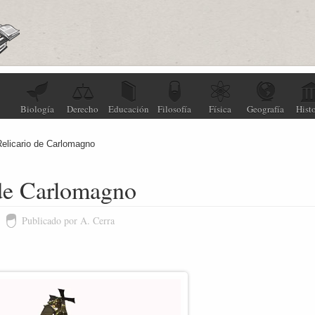
Biología
Derecho
Educación
Filosofía
Física
Geografía
Histo
Relicario de Carlomagno
 de Carlomagno
Publicado por A. Cerra