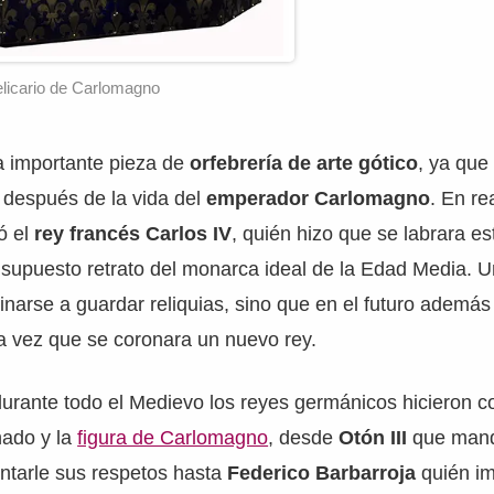
licario de Carlomagno
 importante pieza de
orfebrería de arte gótico
, ya que 
después de la vida del
emperador Carlomagno
. En re
ó el
rey francés Carlos IV
, quién hizo que se labrara est
l supuesto retrato del monarca ideal de la Edad Media.
tinarse a guardar reliquias, sino que en el futuro además
a vez que se coronara un nuevo rey.
durante todo el Medievo los reyes germánicos hicieron c
nado y la
figura de Carlomagno
, desde
Otón III
que mand
ntarle sus respetos hasta
Federico Barbarroja
quién im