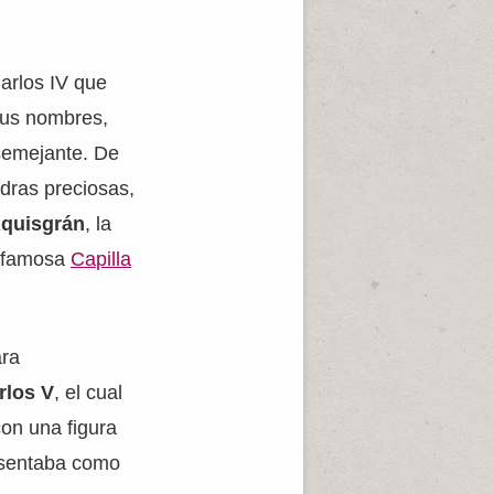
Carlos IV que
sus nombres,
 semejante. De
edras preciosas,
Aquisgrán
, la
a famosa
Capilla
ara
rlos V
, el cual
on una figura
esentaba como