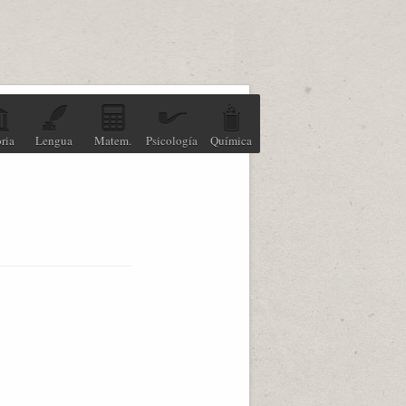
ria
Lengua
Matem.
Psicología
Química