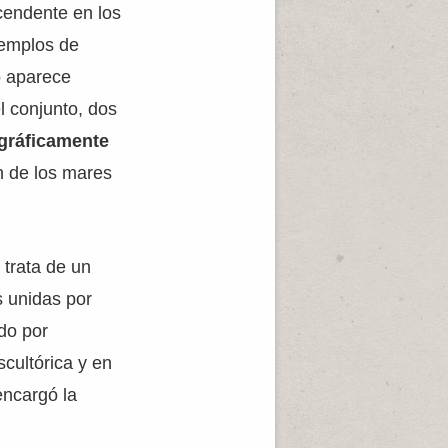
cendente en los
templos de
o aparece
l conjunto, dos
gráficamente
n de los mares
 trata de un
s unidas por
do por
cultórica y en
encargó la