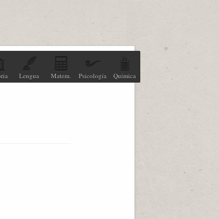
ria
Lengua
Matem.
Psicología
Química