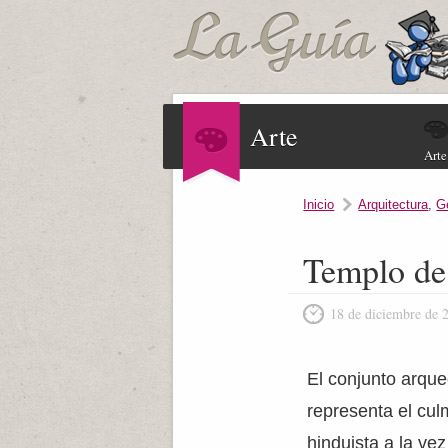
Arte
Arte
Inicio
Arquitectura
,
G
Templo de 
18 de diciembre de 
El conjunto arqu
representa el cul
hinduista a la ve