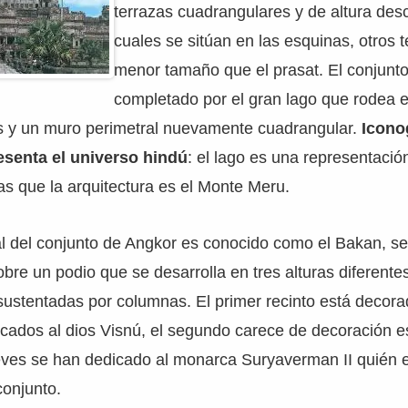
terrazas cuadrangulares y de altura des
cuales se sitúan en las esquinas, otros 
menor tamaño que el prasat. El conjunt
completado por el gran lago que rodea e
as y un muro perimetral nuevamente cuadrangular.
Icono
esenta el universo hindú
: el lago es una representació
s que la arquitectura es el Monte Meru.
al del conjunto de Angkor es conocido como el Bakan, se
bre un podio que se desarrolla en tres alturas diferente
sustentadas por columnas. El primer recinto está decora
icados al dios Visnú, el segundo carece de decoración es
lieves se han dedicado al monarca Suryaverman II quién 
conjunto.