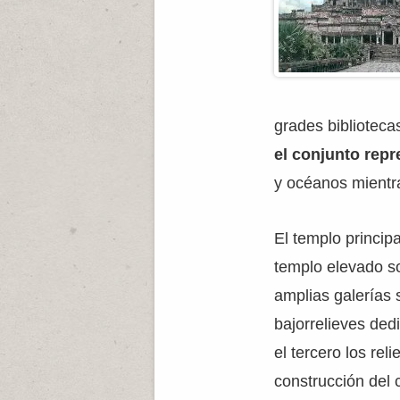
grades bibliotec
el conjunto repr
y océanos mientra
El templo princip
templo elevado so
amplias galerías 
bajorrelieves ded
el tercero los re
construcción del 