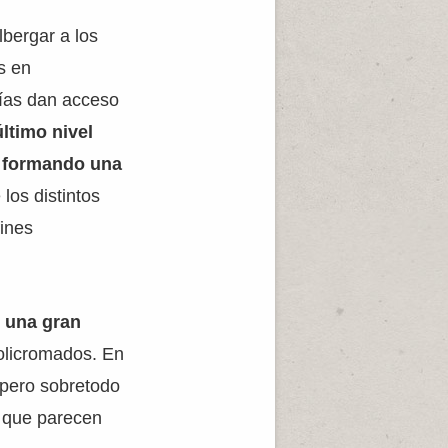
bergar a los
s en
erías dan acceso
último nivel
n formando una
los distintos
fines
e una gran
policromados. En
 pero sobretodo
, que parecen