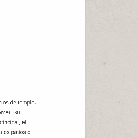
los de templo-
emer. Su
incipal, el
rios patios o