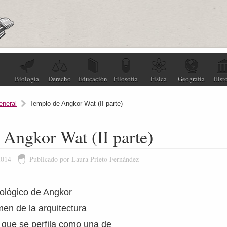
Biología
Derecho
Educación
Filosofía
Física
Geografía
Histo
eneral
Templo de Angkor Wat (II parte)
Angkor Wat (II parte)
2014
Publicado por Laura Prieto Fernández
eológico de Angkor
men de la arquitectura
z que se perfila como una de