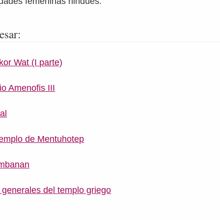
idades femeninas hindúes.
esar:
or Wat (I parte)
o Amenofis III
al
 Templo de Mentuhotep
ambanan
s generales del templo griego