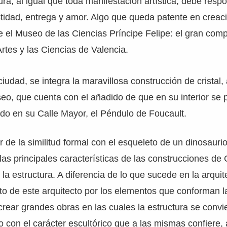
tura, al igual que toda manifestación artística, debe res
stidad, entrega y amor. Algo que queda patente en crea
 el Museo de las Ciencias Príncipe Felipe: el gran compl
Artes y las Ciencias de Valencia.
iudad, se integra la maravillosa construcción de cristal,
eo, que cuenta con el añadido de que en su interior se
do en su Calle Mayor, el Péndulo de Foucault.
r de la similitud formal con el esqueleto de un dinosauri
as principales características de las construcciones de C
la estructura. A diferencia de lo que sucede en la arquit
usto de este arquitecto por los elementos que conforman l
a crear grandes obras en las cuales la estructura se convi
to con el carácter escultórico que a las mismas confiere,