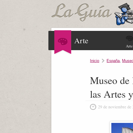
Arte
Arte
Inicio
España
,
Muse
Museo de l
las Artes 
29 de noviembre de