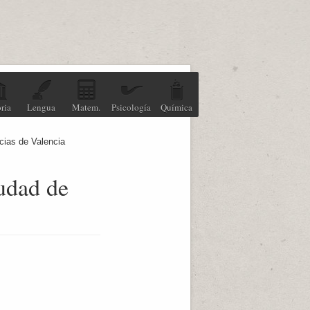
ria
Lengua
Matem.
Psicología
Química
cias de Valencia
iudad de