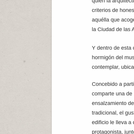
quien la arquitec
criterios de hone
aquélla que acoge
la Ciudad de las 
Y dentro de esta c
hormigón del mus
contemplar, ubica
Concebido a parti
comparte una de l
ensalzamiento de 
tradicional, el g
edificio le lleva 
protagonista, jun