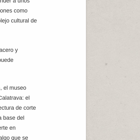
ponder a unos
ciones como
ejo cultural de
 acero y
 puede
o, el museo
alatrava: el
ectura de corte
a base del
erte en
 algo que se