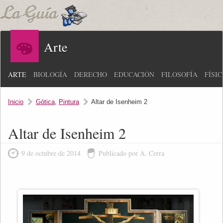
Arte
ARTE
BIOLOGÍA
DERECHO
EDUCACIÓN
FILOSOFÍA
FÍSI
Inicio
Gótica
,
Pintura
Altar de Isenheim 2
Altar de Isenheim 2
9 de octubre de 2014
Publicado por A. Cerra