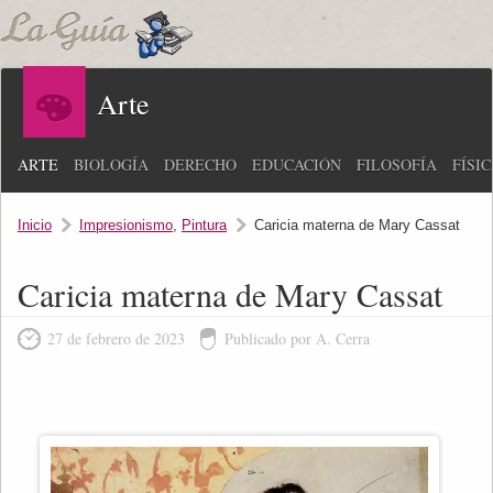
Arte
ARTE
BIOLOGÍA
DERECHO
EDUCACIÓN
FILOSOFÍA
FÍSI
Inicio
Impresionismo
,
Pintura
Caricia materna de Mary Cassat
Caricia materna de Mary Cassat
27 de febrero de 2023
Publicado por A. Cerra