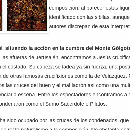
composición, al parecer estas figu
identificado con las sibilas, aunqu
autores discrepan de esta interpret
al,
situando la acción en la cumbre del Monte Gólgot
las afueras de Jerusalén, encontramos a Jesús crucific
n el costado. Su cabeza se ladea ya sin fuerza, una pos
a de otras famosas crucifixiones como la de Velázquez.
 las cruces del buen y el mal ladrón así como una mult
enciarla escena. Entre los espectadores encontramos a 
ondenaron como el Sumo Sacerdote o Pilatos.
r ha sido ocupado por las cruces de los condenados, que
o resta naturalismo a la composición. No obstante entr