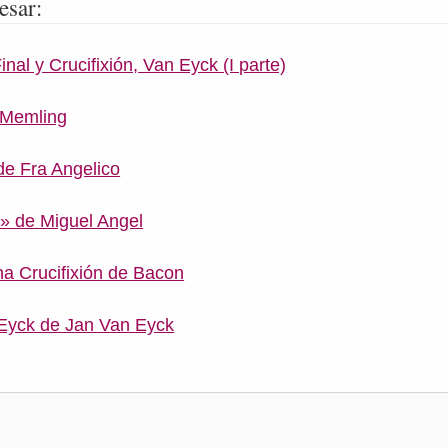
esar:
inal y Crucifixión, Van Eyck (I parte)
e Memling
 de Fra Angelico
l» de Miguel Angel
na Crucifixión de Bacon
 Eyck de Jan Van Eyck