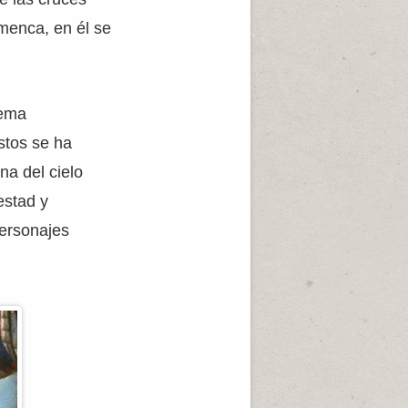
menca, en él se
uema
stos se ha
ona del cielo
estad y
personajes