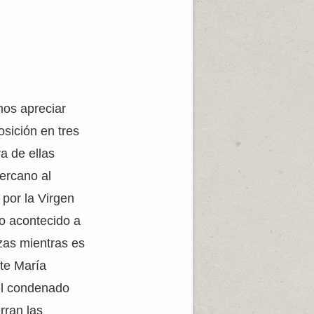
mos apreciar
osición en tres
a de ellas
ercano al
por la Virgen
lo acontecido a
zas mientras es
rte María
el condenado
rran las