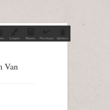
ria
Lengua
Matem.
Psicología
Química
an Van