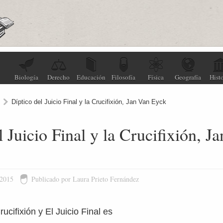
Biología
Derecho
Educación
Filosofía
Física
Geografía
Histo
Díptico del Juicio Final y la Crucifixión, Jan Van Eyck
l Juicio Final y la Crucifixión, J
 2015
Publicado por Laura Prieto Fernández
rucifixión y El Juicio Final es