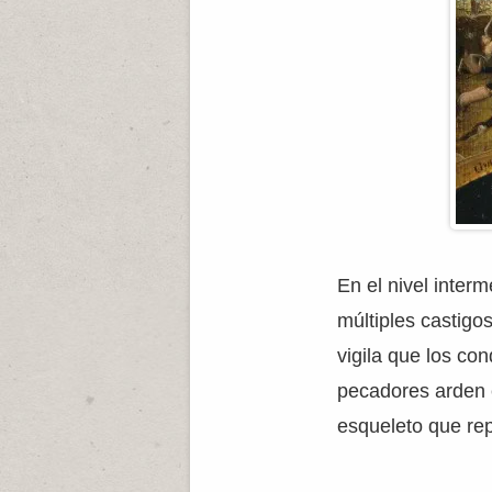
En el nivel inter
múltiples castigos
vigila que los co
pecadores arden 
esqueleto que rep