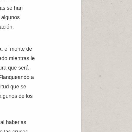
ras se han
e algunos
ación.
a
, el monte de
ado mientras le
tura que será
 Flanqueando a
itud que se
algunos de los
 al haberlas
e las cruces