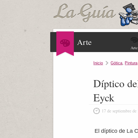
Arte
Arte
Inicio
Gótica
,
Pintura
Díptico de
Eyck
17 de septiembre de
El díptico de La C