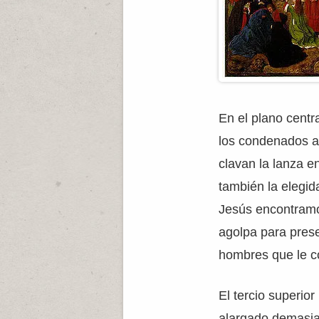
En el plano centr
los condenados a 
clavan la lanza e
también la elegid
Jesús encontramos
agolpa para pres
hombres que le c
El tercio superio
alargado demasiad