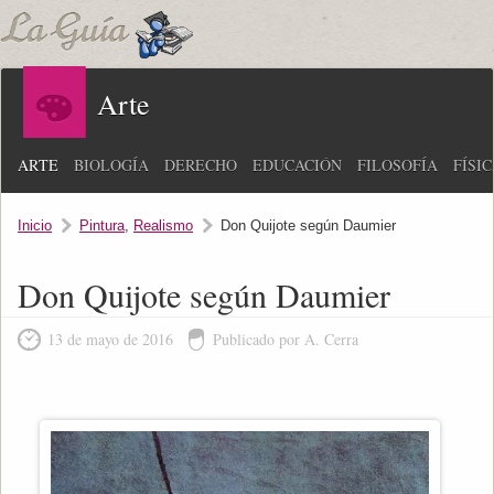
Arte
ARTE
BIOLOGÍA
DERECHO
EDUCACIÓN
FILOSOFÍA
FÍSI
Inicio
Pintura
,
Realismo
Don Quijote según Daumier
Don Quijote según Daumier
13 de mayo de 2016
Publicado por A. Cerra