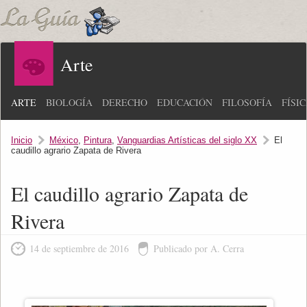
Arte
ARTE
BIOLOGÍA
DERECHO
EDUCACIÓN
FILOSOFÍA
FÍSI
Inicio
México
,
Pintura
,
Vanguardias Artísticas del siglo XX
El
caudillo agrario Zapata de Rivera
El caudillo agrario Zapata de
Rivera
14 de septiembre de 2016
Publicado por A. Cerra