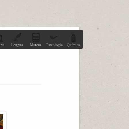
ria
Lengua
Matem.
Psicología
Química