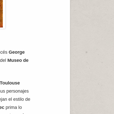
ancés
George
 del
Museo de
Toulouse
sus personajes
jan el estilo de
ec
prima lo