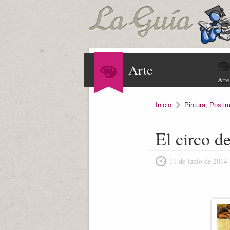
Arte
Arte
Inicio
Pintura
,
Postim
El circo d
11 de junio de 2014