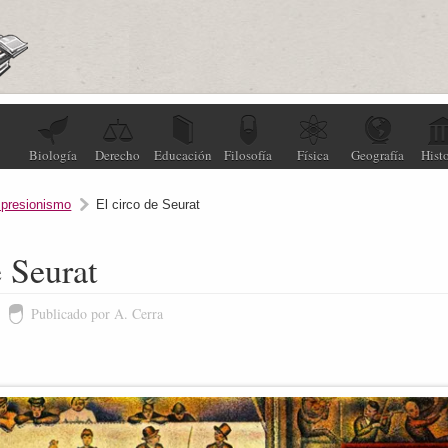
Biología
Derecho
Educación
Filosofía
Física
Geografía
Histo
presionismo
El circo de Seurat
e Seurat
Publicado por A. Cerra