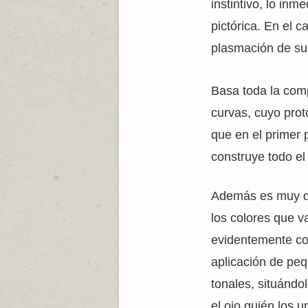
instintivo, lo in
pictórica. En el 
plasmación de sus
Basa toda la comp
curvas, cuyo prot
que en el primer 
construye todo el
Además es muy de
los colores que v
evidentemente co
aplicación de peq
tonales, situándo
el ojo quién los 