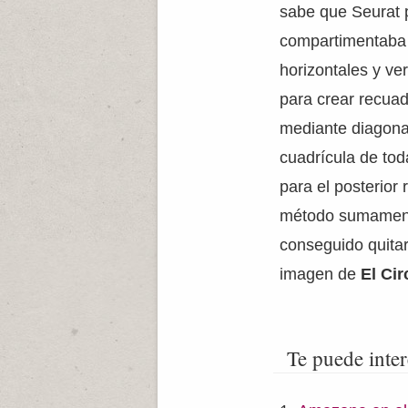
sabe que Seurat 
compartimentaba t
horizontales y ver
para crear recua
mediante diagonal
cuadrícula de toda
para el posterior
método sumamente
conseguido quitarl
imagen de
El Cir
Te puede inter