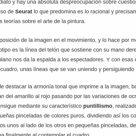
mediato y hay una absoluta despreocupación sobre cuestio
caso de
Seurat
lo que predomina es lo racional y precisa
 teorías sobre el arte de la pintura.
osición de la imagen en el movimiento, y lo hace por m
otipo es la línea del telón que sostiene con su mano de
plano nos da la espalda a los espectadores. Y con esas
 cuadro, unas líneas que se van uniendo y persiguiendo 
 destacar la armonía tonal que imprime a la imagen, 
an del amarillo al rojo pasando por las variaciones de oc
nsigue mediante su característico
puntillismo
, realizad
ueñas pinceladas de colores puros, dividiendo así los 
los unos al lado de los otros en pequeñas pinceladas, d
una finalmente al contemplar el cuadro.