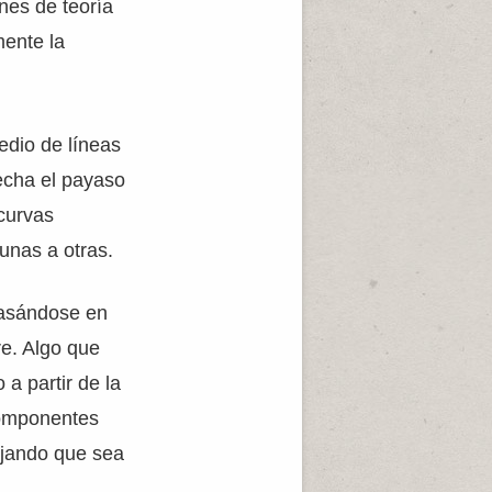
nes de teoría
mente la
edio de líneas
recha el payaso
 curvas
unas a otras.
basándose en
re. Algo que
o a partir de la
componentes
ejando que sea