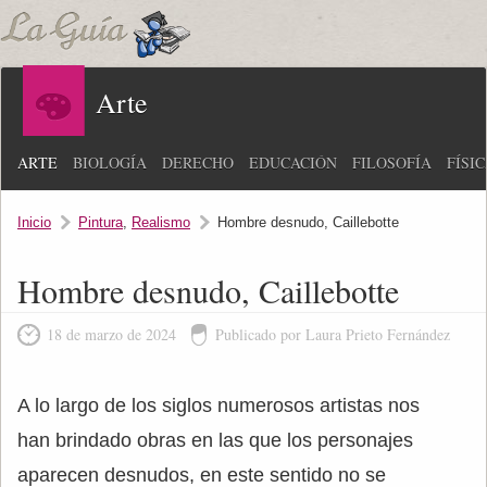
Arte
ARTE
BIOLOGÍA
DERECHO
EDUCACIÓN
FILOSOFÍA
FÍSI
Inicio
Pintura
,
Realismo
Hombre desnudo, Caillebotte
Hombre desnudo, Caillebotte
18 de marzo de 2024
Publicado por Laura Prieto Fernández
A lo largo de los siglos numerosos artistas nos
han brindado obras en las que los personajes
aparecen desnudos, en este sentido no se