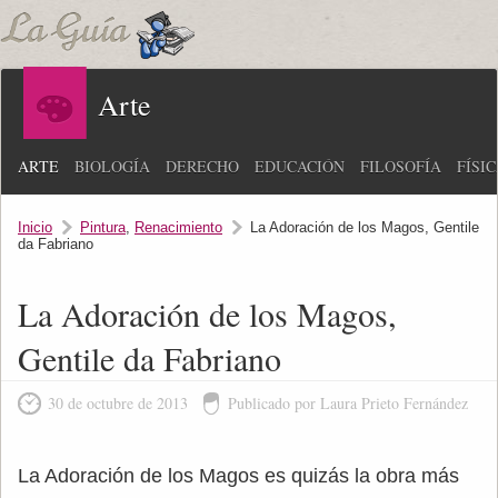
Arte
ARTE
BIOLOGÍA
DERECHO
EDUCACIÓN
FILOSOFÍA
FÍSI
Inicio
Pintura
,
Renacimiento
La Adoración de los Magos, Gentile
da Fabriano
La Adoración de los Magos,
Gentile da Fabriano
30 de octubre de 2013
Publicado por Laura Prieto Fernández
La Adoración de los Magos es quizás la obra más