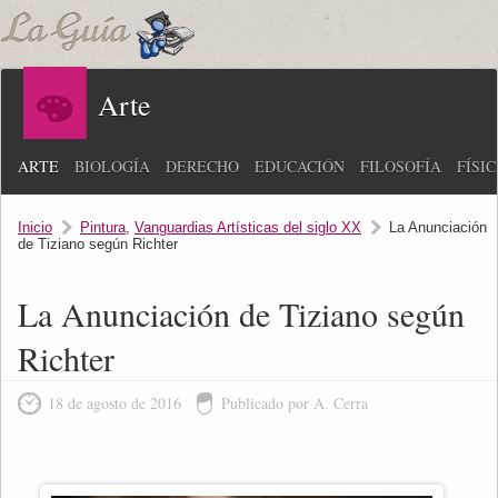
Arte
ARTE
BIOLOGÍA
DERECHO
EDUCACIÓN
FILOSOFÍA
FÍSI
Inicio
Pintura
,
Vanguardias Artísticas del siglo XX
La Anunciación
de Tiziano según Richter
La Anunciación de Tiziano según
Richter
18 de agosto de 2016
Publicado por A. Cerra