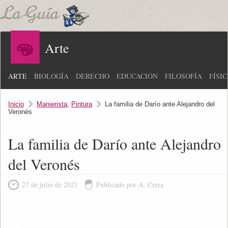
Arte
ARTE
BIOLOGÍA
DERECHO
EDUCACIÓN
FILOSOFÍA
FÍSI
Inicio
Manierista
,
Pintura
La familia de Darío ante Alejandro del
Veronés
La familia de Darío ante Alejandro
del Veronés
27 de julio de 2021
Publicado por A. Cerra