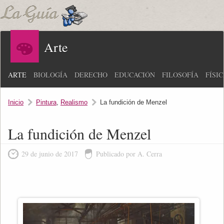
Arte
ARTE
BIOLOGÍA
DERECHO
EDUCACIÓN
FILOSOFÍA
FÍSI
Inicio
Pintura
,
Realismo
La fundición de Menzel
La fundición de Menzel
29 de junio de 2017
Publicado por A. Cerra