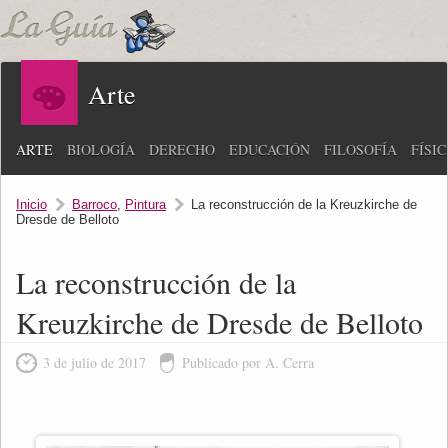
Arte
ARTE
BIOLOGÍA
DERECHO
EDUCACIÓN
FILOSOFÍA
FÍSI
Inicio
Barroco
,
Pintura
La reconstrucción de la Kreuzkirche de
Dresde de Belloto
La reconstrucción de la
Kreuzkirche de Dresde de Belloto
3 de julio de 2017
Publicado por A. Cerra