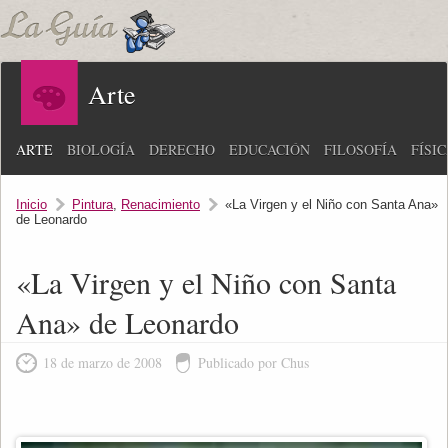
Arte
ARTE
BIOLOGÍA
DERECHO
EDUCACIÓN
FILOSOFÍA
FÍSI
Inicio
Pintura
,
Renacimiento
«La Virgen y el Niño con Santa Ana»
de Leonardo
«La Virgen y el Niño con Santa
Ana» de Leonardo
18 de marzo de 2008
Publicado por Chus