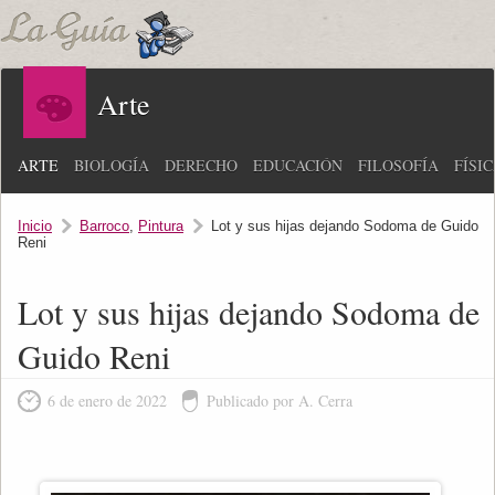
Arte
ARTE
BIOLOGÍA
DERECHO
EDUCACIÓN
FILOSOFÍA
FÍSI
Inicio
Barroco
,
Pintura
Lot y sus hijas dejando Sodoma de Guido
Reni
Lot y sus hijas dejando Sodoma de
Guido Reni
6 de enero de 2022
Publicado por A. Cerra