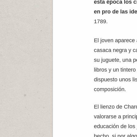
esta época los 
en pro de las ide
1789.
El joven aparece 
casaca negra y c
su juguete, una 
libros y un tinter
dispuesto unos li
composición.
El lienzo de Char
valorarse a princi
educación de los 
hecho, si por alg