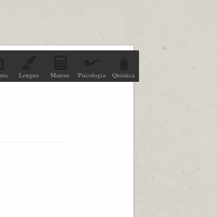
ria
Lengua
Matem.
Psicología
Química