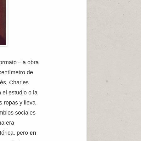
formato –la obra
centímetro de
cés, Charles
 el estudio o la
s ropas y lleva
mbios sociales
ha era
órica, pero
en