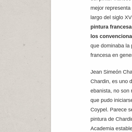
mejor representa e
largo del siglo XVI
pintura francesa
los convencion
que dominaba la p
francesa en gener
Jean Simeón Char
Chardin, es uno d
ebanista, no son
que pudo iniciars
Coypel. Parece se
pintura de Chardi
Academia establec