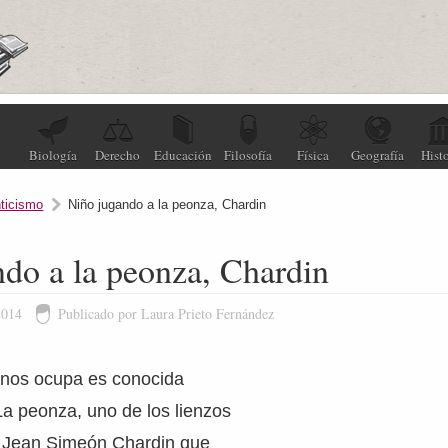
Biología
Derecho
Educación
Filosofía
Física
Geografía
Histo
ticismo
Niño jugando a la peonza, Chardin
do a la peonza, Chardin
2014
Publicado por Laura Prieto Fernández
 nos ocupa es conocida
a peonza, uno de los lienzos
és Jean Simeón Chardin que