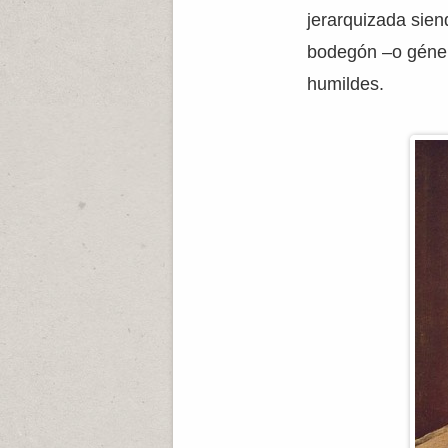
jerarquizada sien
bodegón –o géner
humildes.