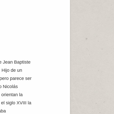
e Jean Baptiste
 Hijo de un
pero parece ser
o Nicolás
orientan la
l siglo XVIII la
aba