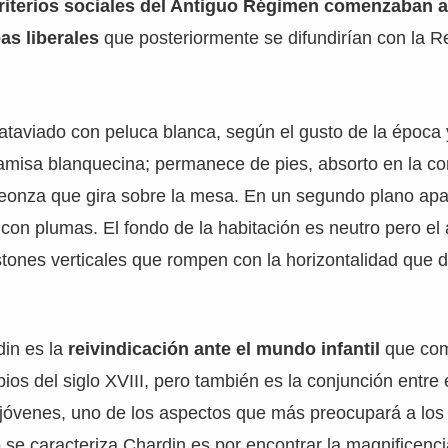
criterios sociales del Antiguo Régimen comenzaban 
as liberales
que posteriormente se difundirían con la R
ataviado con peluca blanca, según el gusto de la época 
amisa blanquecina; permanece de pies, absorto en la c
peonza que gira sobre la mesa. En un segundo plano ap
o con plumas. El fondo de la habitación es neutro pero el 
stones verticales que rompen con la horizontalidad que 
din es la
reivindicación ante el mundo infantil
que co
pios del siglo XVIII, pero también es la conjunción entre 
jóvenes, uno de los aspectos que más preocupará a los 
o se caracteriza Chardin es por encontrar la magnificenc