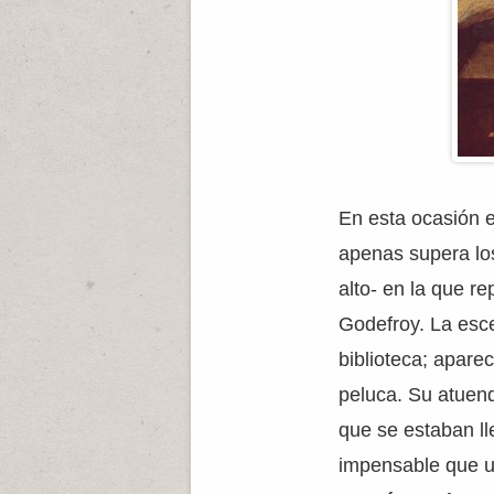
En esta ocasión e
apenas supera lo
alto- en la que r
Godefroy. La escen
biblioteca; apare
peluca. Su atuend
que se estaban ll
impensable que u