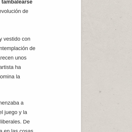
a tambalearse
evolución de
y vestido con
ontemplación de
arecen unos
artista ha
domina la
menzaba a
el juego y la
liberales. De
ia en las cosas