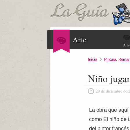
Arte
Arte
Inicio
Pintura
,
Roman
Niño jugan
29 de diciembre de 
La obra que aquí
como El niño de L
del pintor franc