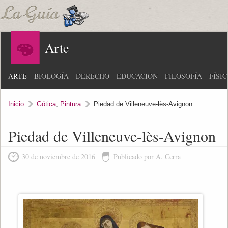
Arte
ARTE
BIOLOGÍA
DERECHO
EDUCACIÓN
FILOSOFÍA
FÍSI
Inicio
Gótica
,
Pintura
Piedad de Villeneuve-lès-Avignon
Piedad de Villeneuve-lès-Avignon
30 de noviembre de 2016
Publicado por A. Cerra