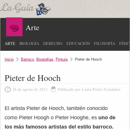
Arte
ARTE
BIOLOGÍA
DERECHO
EDUCACIÓN
FILOSOFÍA
FÍSI
Inicio
Barroco
,
Biografías
,
Pintura
Pieter de Hooch
Pieter de Hooch
28 de agosto de 2013
Publicado por Laura Prieto Fernández
El artista Pieter de Hooch, también conocido
como Pieter Hoogh o Pieter Hooghe, es
uno de
los más famosos artistas del estilo barroco.