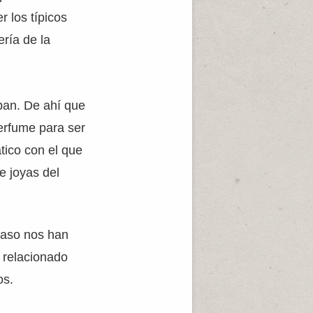
 los típicos
ría de la
ban. De ahí que
erfume para ser
tico con el que
e joyas del
caso nos han
 relacionado
os.