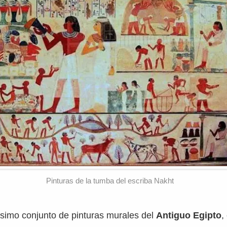
Pinturas de la tumba del escriba Nakht
ísimo conjunto de pinturas murales del
Antiguo Egipto
,