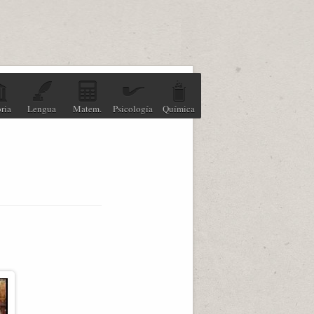
ria
Lengua
Matem.
Psicología
Química