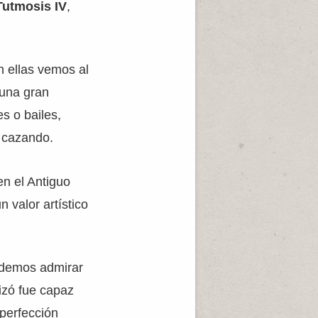
Tutmosis IV
,
n ellas vemos al
 una gran
s o bailes,
e cazando.
n el Antiguo
 valor artístico
odemos admirar
izó fue capaz
 perfección