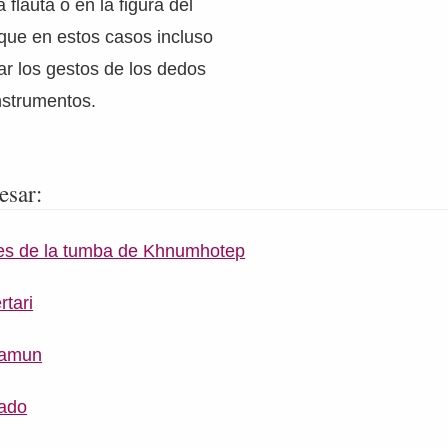
 flauta o en la figura del
rque en estos casos incluso
r los gestos de los dedos
nstrumentos.
esar:
les de la tumba de Khnumhotep
tari
bamun
tado