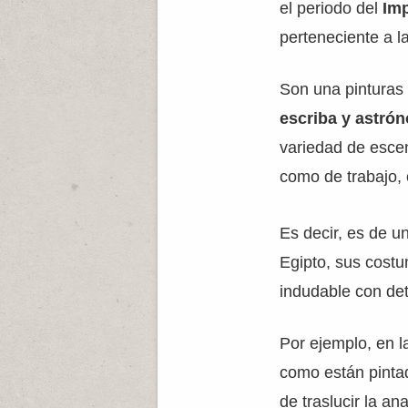
el periodo del
Im
perteneciente a la
Son una pinturas 
escriba y astró
variedad de escen
como de trabajo, 
Es decir, es de 
Egipto, sus costu
indudable con det
Por ejemplo, en 
como están pintad
de traslucir la a