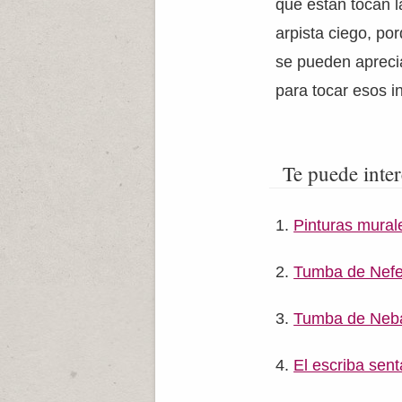
que están tocan la
arpista ciego, po
se pueden aprecia
para tocar esos i
Te puede inter
Pinturas mura
Tumba de Nefer
Tumba de Ne
El escriba sen