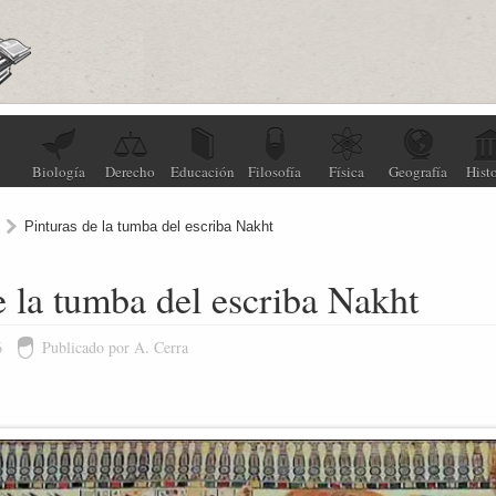
Biología
Derecho
Educación
Filosofía
Física
Geografía
Histo
Pinturas de la tumba del escriba Nakht
e la tumba del escriba Nakht
6
Publicado por A. Cerra