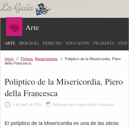
Arte
ARTE
BIOLOGÍA
DERECHO
EDUCACIÓN
FILOSOFÍA
FÍSI
Inicio
Pintura
,
Renacimiento
Poliptico de la Misericordia, Piero
della Francesca
Poliptico de la Misericordia, Piero
della Francesca
3 de abril de 2014
Publicado por Laura Prieto Fernández
El políptico de la Misericordia es una de las obras