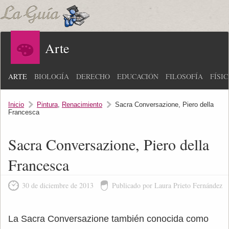
Arte
ARTE
BIOLOGÍA
DERECHO
EDUCACIÓN
FILOSOFÍA
FÍSI
Inicio
Pintura
,
Renacimiento
Sacra Conversazione, Piero della
Francesca
Sacra Conversazione, Piero della
Francesca
30 de diciembre de 2013
Publicado por Laura Prieto Fernández
La Sacra Conversazione también conocida como