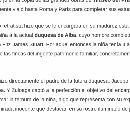
rjó en la copia de las grandes obras del
museo del Pra
mente viajó hasta Roma y París para completar sus estud
 retratista hizo que se le encargara en su madurez esta
iña a la actual
duquesa de Alba
, cuyo nombre complet
Fitz-James Stuart. Por aquel entonces la niña tenía 4 a
 las fincas del ingente patrimonio familiar, concretament
hizo directamente el padre de la futura duquesa, Jacobo
a. Y Zuloaga captó a la perfección el objetivo del encar
mar la ternura de la niña, algo que representa con su e
irada inocente que destacan en su rostro iluminado de 