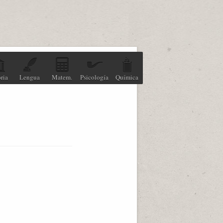
ria
Lengua
Matem.
Psicología
Química