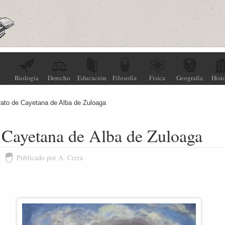
Biología
Derecho
Educación
Filosofía
Física
Geografía
Histo
rato de Cayetana de Alba de Zuloaga
 Cayetana de Alba de Zuloaga
Publicado por A. Cerra