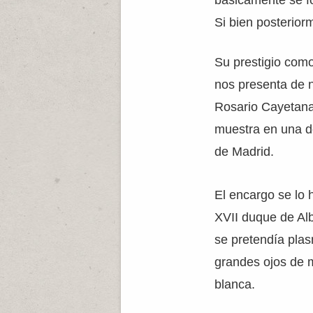
básicamente se fo
Si bien posterior
Su prestigio como
nos presenta de n
Rosario Cayetana 
muestra en una de
de Madrid.
El encargo se lo 
XVII duque de Alb
se pretendía plas
grandes ojos de m
blanca.