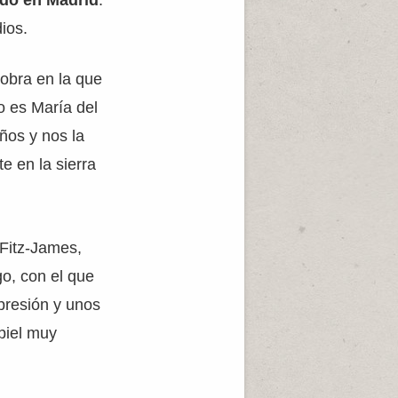
do en Madrid
.
ios.
 obra en la que
o es María del
ños y nos la
e en la sierra
 Fitz-James,
go, con el que
xpresión y unos
piel muy