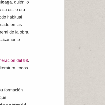
uloaga
, quién lo
 su estilo era
odo habitual
osado en las
eral de la obra.
ácticamente
eración del 98
,
teratura, todos
 su formación
 que