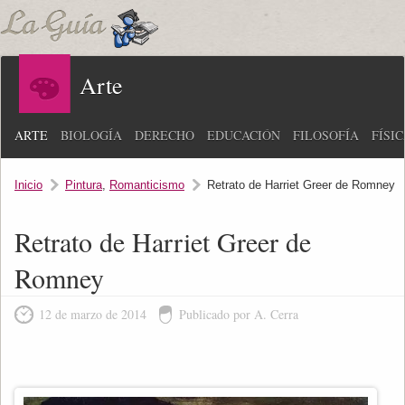
Arte
ARTE
BIOLOGÍA
DERECHO
EDUCACIÓN
FILOSOFÍA
FÍSI
Inicio
Pintura
,
Romanticismo
Retrato de Harriet Greer de Romney
Retrato de Harriet Greer de
Romney
12 de marzo de 2014
Publicado por A. Cerra